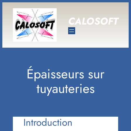
Aller
au
CALOSOFT
contenu
Épaisseurs sur
tuyauteries
Introduction